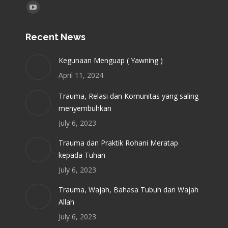
Find us on:
YouTube
page
Recent News
opens
in
Kegunaan Menguap ( Yawning )
new
April 11, 2024
window
Trauma, Relasi dan Komunitas yang saling
menyembuhkan
July 6, 2023
Trauma dan Praktik Rohani Meratap
kepada Tuhan
July 6, 2023
Trauma, Wajah, Bahasa Tubuh dan Wajah
Allah
July 6, 2023